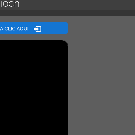
tioch
 CLIC AQUÍ