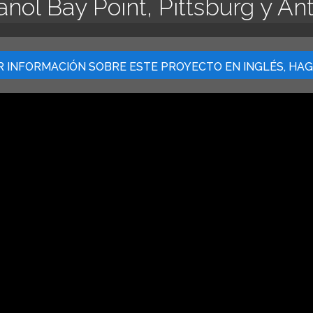
ñol Bay Point, Pittsburg y An
 INFORMACIÓN SOBRE ESTE PROYECTO EN INGLÉS, HAGA